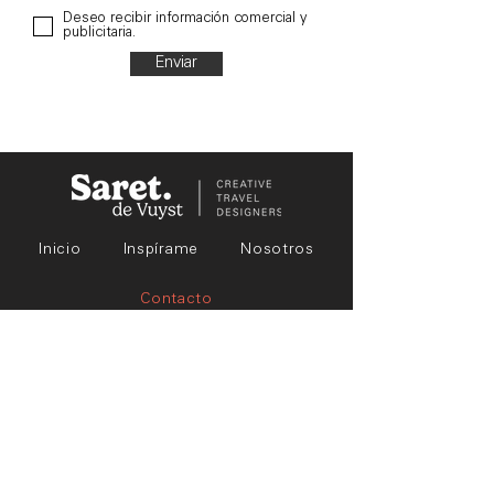
Deseo recibir información comercial y
publicitaria.
Enviar
Inicio
Inspírame
Nosotros
Contacto
S.travellers
Conviértete en un
aquí y mantente
informado de todo
Suscríbete