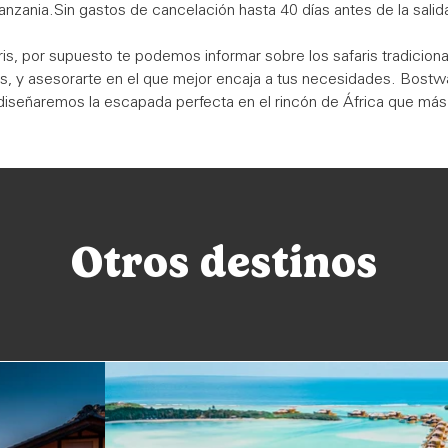
anzania.Sin gastos de cancelación hasta 40 días antes de la salid
s, por supuesto te podemos informar sobre los safaris tradicional
as, y asesorarte en el que mejor encaja a tus necesidades. Bostw
señaremos la escapada perfecta en el rincón de África que más
Otros destinos