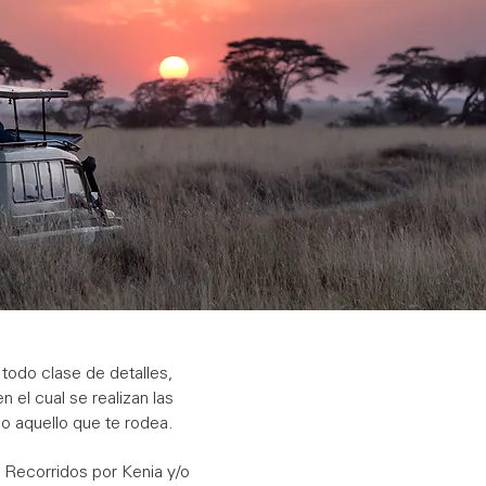
todo clase de detalles,
el cual se realizan las
do aquello que te rodea.
s. Recorridos por Kenia y/o