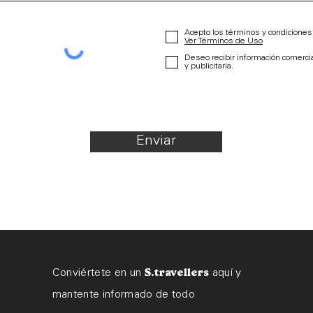
Acepto los términos y condiciones
Ver Términos de Uso
Deseo recibir información comerci
y publicitaria.
Enviar
S.travellers
Conviértete en un
aquí y
mantente informado de todo