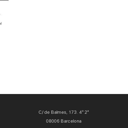
.
al
C/ de Balmes, 173. 4º 2ª
08006 Barcelona