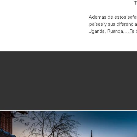
T
Además de estos safari
países y sus diferenci
Uganda, Ruanda…. Te di