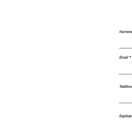
Nombr
Email
Teléfon
Explíca