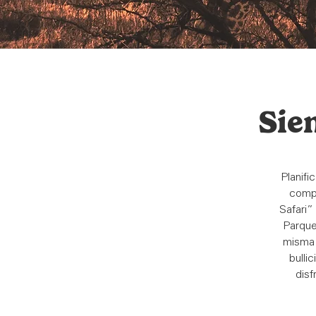
Sien
Planifi
compa
Safari”
Parque
misma 
bulli
disf