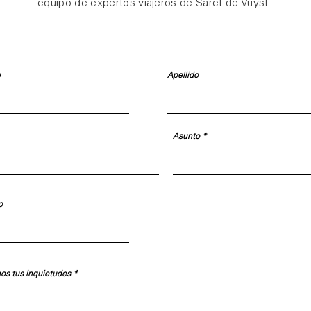
equipo de expertos viajeros de Saret de Vuyst.
e
Apellido
Asunto
o
nos tus inquietudes