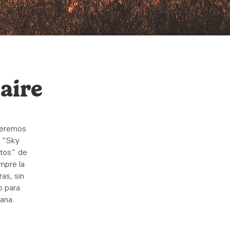
 aire
queremos
l “Sky
ntos” de
mpre la
as, sin
o para
cana.